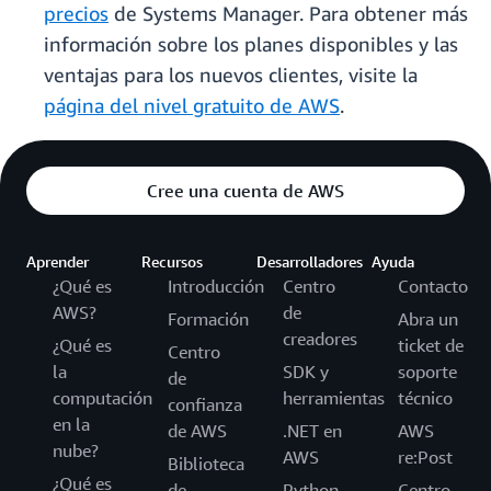
precios
de Systems Manager. Para obtener más
información sobre los planes disponibles y las
ventajas para los nuevos clientes, visite la
página del nivel gratuito de AWS
.
Cree una cuenta de AWS
Aprender
Recursos
Desarrolladores
Ayuda
¿Qué es
Introducción
Centro
Contacto
AWS?
de
Formación
Abra un
creadores
¿Qué es
ticket de
Centro
la
SDK y
soporte
de
computación
herramientas
técnico
confianza
en la
de AWS
.NET en
AWS
nube?
AWS
re:Post
Biblioteca
¿Qué es
de
Python
Centro