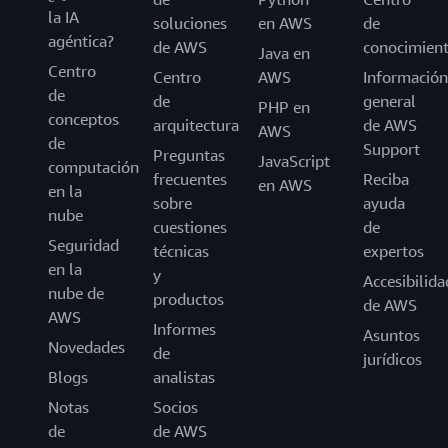
la IA
soluciones
en AWS
de
agéntica?
de AWS
conocimien
Java en
Centro
Centro
AWS
Información
de
de
general
PHP en
conceptos
arquitectura
de AWS
AWS
de
Support
Preguntas
JavaScript
computación
frecuentes
Reciba
en AWS
en la
sobre
ayuda
nube
cuestiones
de
Seguridad
técnicas
expertos
en la
y
Accesibilida
nube de
productos
de AWS
AWS
Informes
Asuntos
Novedades
de
jurídicos
Blogs
analistas
Notas
Socios
de
de AWS