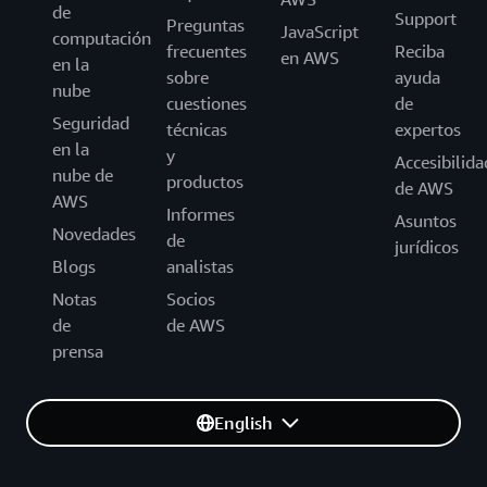
de
Support
Preguntas
JavaScript
computación
frecuentes
Reciba
en AWS
en la
sobre
ayuda
nube
cuestiones
de
Seguridad
técnicas
expertos
en la
y
Accesibilida
nube de
productos
de AWS
AWS
Informes
Asuntos
Novedades
de
jurídicos
Blogs
analistas
Notas
Socios
de
de AWS
prensa
English