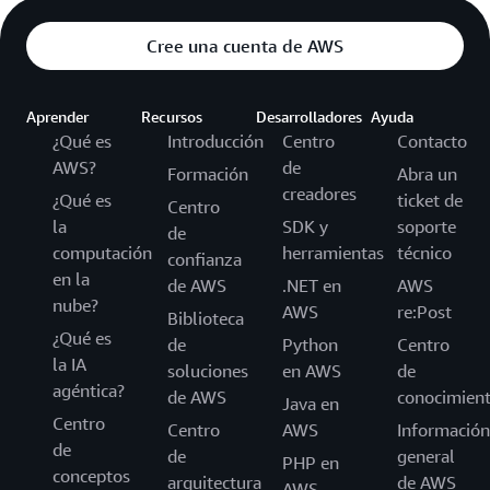
Cree una cuenta de AWS
Aprender
Recursos
Desarrolladores
Ayuda
¿Qué es
Introducción
Centro
Contacto
AWS?
de
Formación
Abra un
creadores
¿Qué es
ticket de
Centro
la
SDK y
soporte
de
computación
herramientas
técnico
confianza
en la
de AWS
.NET en
AWS
nube?
AWS
re:Post
Biblioteca
¿Qué es
de
Python
Centro
la IA
soluciones
en AWS
de
agéntica?
de AWS
conocimien
Java en
Centro
Centro
AWS
Información
de
de
general
PHP en
conceptos
arquitectura
de AWS
AWS