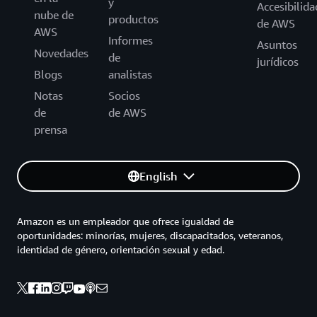
y
Accesibilida
nube de
productos
de AWS
AWS
Informes
Asuntos
Novedades
de
jurídicos
Blogs
analistas
Notas
Socios
de
de AWS
prensa
English
Amazon es un empleador que ofrece igualdad de
oportunidades: minorías, mujeres, discapacitados, veteranos,
identidad de género, orientación sexual y edad.