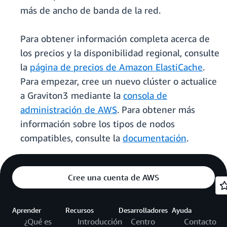
más de ancho de banda de la red.
Para obtener información completa acerca de
los precios y la disponibilidad regional, consulte
la
página de precios de Amazon ElastiCache
.
Para empezar, cree un nuevo clúster o actualice
a Graviton3 mediante la
consola de
administración de AWS
. Para obtener más
información sobre los tipos de nodos
compatibles, consulte la
documentación
.
Cree una cuenta de AWS
Aprender
Recursos
Desarrolladores
Ayuda
¿Qué es
Introducción
Centro
Contacto