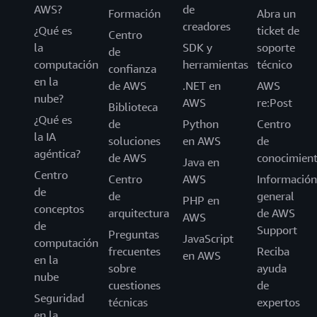
AWS?
de
Formación
Abra un
creadores
¿Qué es
ticket de
Centro
la
SDK y
soporte
de
computación
herramientas
técnico
confianza
en la
de AWS
.NET en
AWS
nube?
AWS
re:Post
Biblioteca
¿Qué es
de
Python
Centro
la IA
soluciones
en AWS
de
agéntica?
de AWS
conocimien
Java en
Centro
Centro
AWS
Información
de
de
general
PHP en
conceptos
arquitectura
de AWS
AWS
de
Support
Preguntas
JavaScript
computación
frecuentes
Reciba
en AWS
en la
sobre
ayuda
nube
cuestiones
de
Seguridad
técnicas
expertos
en la