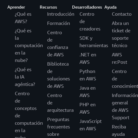
Aprender
Recursos
Desarrolladores
Ayuda
¿Qué es
Introducción
Centro
Contacto
AWS?
de
Formación
Abra un
creadores
¿Qué es
ticket de
Centro
la
SDK y
soporte
de
computación
herramientas
técnico
confianza
en la
de AWS
.NET en
AWS
nube?
AWS
re:Post
Biblioteca
¿Qué es
de
Python
Centro
la IA
soluciones
en AWS
de
agéntica?
de AWS
conocimien
Java en
Centro
Centro
AWS
Información
de
de
general
PHP en
conceptos
arquitectura
de AWS
AWS
de
Support
Preguntas
JavaScript
computación
frecuentes
Reciba
en AWS
en la
sobre
ayuda
nube