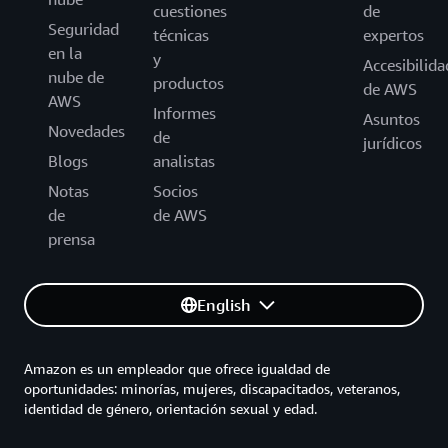
cuestiones
de
Seguridad
técnicas
expertos
en la
y
Accesibilida
nube de
productos
de AWS
AWS
Informes
Asuntos
Novedades
de
jurídicos
Blogs
analistas
Notas
Socios
de
de AWS
prensa
English
Amazon es un empleador que ofrece igualdad de
oportunidades: minorías, mujeres, discapacitados, veteranos,
identidad de género, orientación sexual y edad.