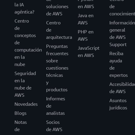
la IA
soluciones
en AWS
de
agéntica?
de AWS
conocimien
Java en
Centro
Centro
AWS
Información
de
de
general
PHP en
conceptos
arquitectura
de AWS
AWS
de
Support
Preguntas
JavaScript
computación
frecuentes
Reciba
en AWS
en la
sobre
ayuda
nube
cuestiones
de
Seguridad
técnicas
expertos
en la
y
Accesibilida
nube de
productos
de AWS
AWS
Informes
Asuntos
Novedades
de
jurídicos
Blogs
analistas
Notas
Socios
de
de AWS