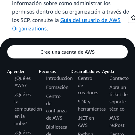
información sobre cómo administrar los
permisos dentro de su organización a través de
los SCP, consulte la
Guía del usuario de AWS
Organizations
.
Cree una cuenta de AWS
Aprender
Recursos
Desarrolladores
Ayuda
¿Qué es
Introducción
Centro
Contacto
AWS?
de
Formación
Abra un
creadores
¿Qué es
ticket de
Centro
la
SDK y
soporte
de
computación
herramientas
técnico
confianza
en la
de AWS
.NET en
AWS
nube?
AWS
re:Post
Biblioteca
¿Qué es
de
Python
Centro