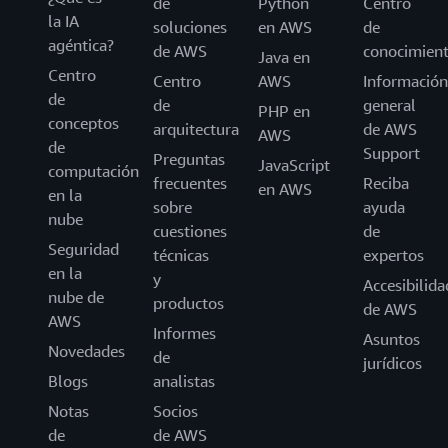
de
Python
Centro
la IA
soluciones
en AWS
de
agéntica?
de AWS
conocimien
Java en
Centro
Centro
AWS
Información
de
de
general
PHP en
conceptos
arquitectura
de AWS
AWS
de
Support
Preguntas
JavaScript
computación
frecuentes
Reciba
en AWS
en la
sobre
ayuda
nube
cuestiones
de
Seguridad
técnicas
expertos
en la
y
Accesibilida
nube de
productos
de AWS
AWS
Informes
Asuntos
Novedades
de
jurídicos
Blogs
analistas
Notas
Socios
de
de AWS