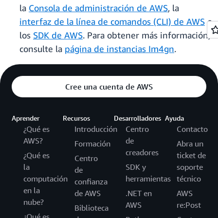
la
Consola de administración de AWS
, la
interfaz de la línea de comandos (CLI) de AWS
o
los
SDK de AWS
. Para obtener más información,
consulte la
página de instancias Im4gn
.
Cree una cuenta de AWS
Aprender
Recursos
Desarrolladores
Ayuda
¿Qué es
Introducción
Centro
Contacto
AWS?
de
Formación
Abra un
creadores
¿Qué es
ticket de
Centro
la
SDK y
soporte
de
computación
herramientas
técnico
confianza
en la
de AWS
.NET en
AWS
nube?
AWS
re:Post
Biblioteca
¿Qué es