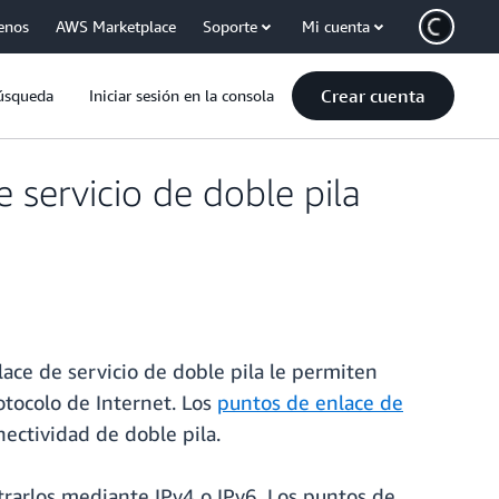
enos
AWS Marketplace
Soporte
Mi cuenta
Crear cuenta
úsqueda
Iniciar sesión en la consola
servicio de doble pila
lace de servicio de doble pila le permiten
rotocolo de Internet. Los
puntos de enlace de
ectividad de doble pila.
trarlos mediante IPv4 o IPv6. Los puntos de