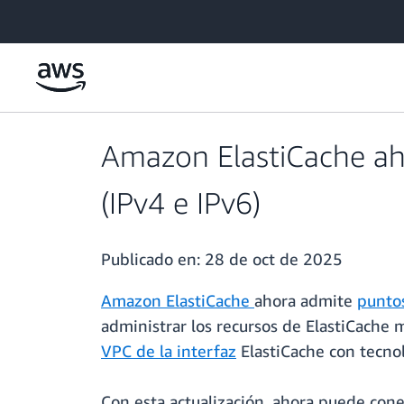
Saltar al contenido principal
Amazon ElastiCache aho
(IPv4 e IPv6)
Publicado en:
28 de oct de 2025
Amazon ElastiCache
ahora admite
puntos
administrar los recursos de ElastiCache m
VPC de la interfaz
ElastiCache con tecno
Con esta actualización, ahora puede cone