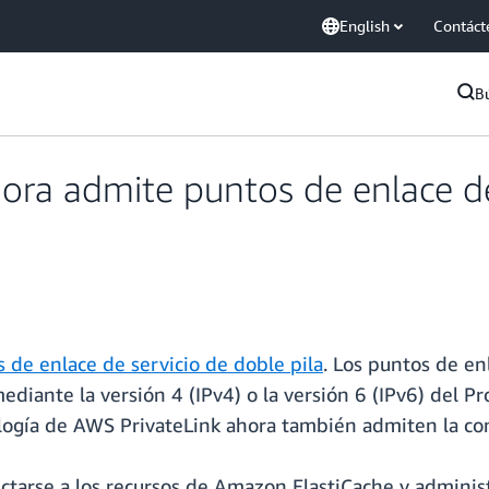
English
Contáct
B
ra admite puntos de enlace de 
 de enlace de servicio de doble pila
. Los puntos de en
ediante la versión 4 (IPv4) o la versión 6 (IPv6) del P
logía de AWS PrivateLink ahora también admiten la con
ctarse a los recursos de Amazon ElastiCache y adminis