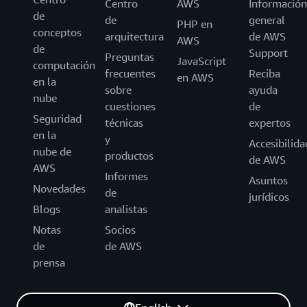
Centro
AWS
Información
de
de
general
PHP en
conceptos
arquitectura
de AWS
AWS
de
Support
Preguntas
JavaScript
computación
frecuentes
Reciba
en AWS
en la
sobre
ayuda
nube
cuestiones
de
Seguridad
técnicas
expertos
en la
y
Accesibilida
nube de
productos
de AWS
AWS
Informes
Asuntos
Novedades
de
jurídicos
Blogs
analistas
Notas
Socios
de
de AWS
prensa