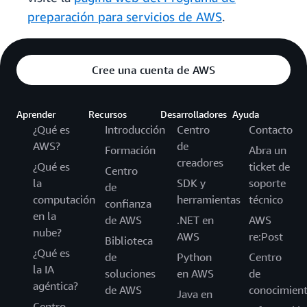
preparación para servicios de AWS
.
Cree una cuenta de AWS
Aprender
Recursos
Desarrolladores
Ayuda
¿Qué es
Introducción
Centro
Contacto
AWS?
de
Formación
Abra un
creadores
¿Qué es
ticket de
Centro
la
SDK y
soporte
de
computación
herramientas
técnico
confianza
en la
de AWS
.NET en
AWS
nube?
AWS
re:Post
Biblioteca
¿Qué es
de
Python
Centro
la IA
soluciones
en AWS
de
agéntica?
de AWS
conocimien
Java en
Centro