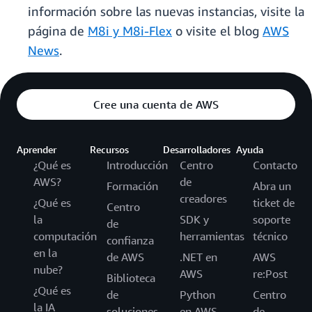
información sobre las nuevas instancias, visite la
página de
M8i y M8i-Flex
o visite el blog
AWS
News
.
Cree una cuenta de AWS
Aprender
Recursos
Desarrolladores
Ayuda
¿Qué es
Introducción
Centro
Contacto
AWS?
de
Formación
Abra un
creadores
¿Qué es
ticket de
Centro
la
SDK y
soporte
de
computación
herramientas
técnico
confianza
en la
de AWS
.NET en
AWS
nube?
AWS
re:Post
Biblioteca
¿Qué es
de
Python
Centro
la IA
soluciones
en AWS
de