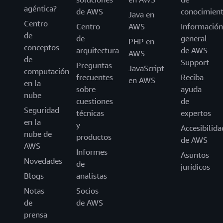
agéntica?
de AWS
conocimien
Java en
Centro
Centro
AWS
Información
de
de
general
PHP en
conceptos
arquitectura
de AWS
AWS
de
Support
Preguntas
JavaScript
computación
frecuentes
Reciba
en AWS
en la
sobre
ayuda
nube
cuestiones
de
Seguridad
técnicas
expertos
en la
y
Accesibilida
nube de
productos
de AWS
AWS
Informes
Asuntos
Novedades
de
jurídicos
Blogs
analistas
Notas
Socios
de
de AWS
prensa