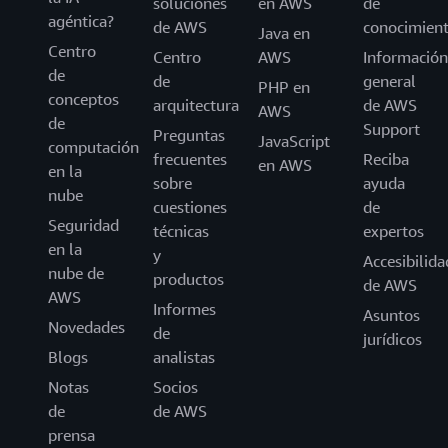
soluciones
en AWS
de
agéntica?
de AWS
conocimien
Java en
Centro
Centro
AWS
Información
de
de
general
PHP en
conceptos
arquitectura
de AWS
AWS
de
Support
Preguntas
JavaScript
computación
frecuentes
Reciba
en AWS
en la
sobre
ayuda
nube
cuestiones
de
Seguridad
técnicas
expertos
en la
y
Accesibilida
nube de
productos
de AWS
AWS
Informes
Asuntos
Novedades
de
jurídicos
Blogs
analistas
Notas
Socios
de
de AWS
prensa