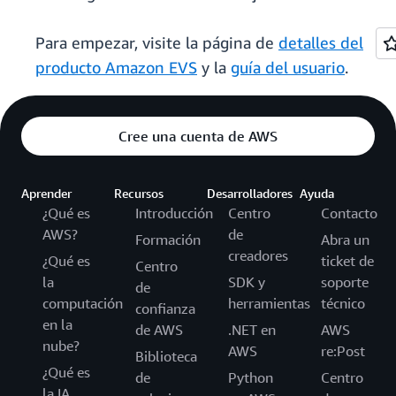
Para empezar, visite la página de
detalles del
producto Amazon EVS
y la
guía del usuario
.
Cree una cuenta de AWS
Aprender
Recursos
Desarrolladores
Ayuda
¿Qué es
Introducción
Centro
Contacto
AWS?
de
Formación
Abra un
creadores
¿Qué es
ticket de
Centro
la
SDK y
soporte
de
computación
herramientas
técnico
confianza
en la
de AWS
.NET en
AWS
nube?
AWS
re:Post
Biblioteca
¿Qué es
de
Python
Centro
la IA