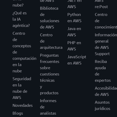
de AWS
.NET en
AWS
nube?
AWS
re:Post
Biblioteca
¿Qué es
de
Python
Centro
la IA
soluciones
en AWS
de
agéntica?
de AWS
conocimien
Java en
Centro
Centro
AWS
Información
de
de
general
PHP en
conceptos
arquitectura
de AWS
AWS
de
Support
Preguntas
JavaScript
computación
frecuentes
Reciba
en AWS
en la
sobre
ayuda
nube
cuestiones
de
Seguridad
técnicas
expertos
en la
y
Accesibilida
nube de
productos
de AWS
AWS
Informes
Asuntos
Novedades
de
jurídicos
Blogs
analistas