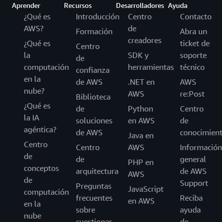
Aprender
Recursos
Desarrolladores
Ayuda
¿Qué es
Introducción
Centro
Contacto
AWS?
de
Formación
Abra un
creadores
¿Qué es
ticket de
Centro
la
SDK y
soporte
de
computación
herramientas
técnico
confianza
en la
de AWS
.NET en
AWS
nube?
AWS
re:Post
Biblioteca
¿Qué es
de
Python
Centro
la IA
soluciones
en AWS
de
agéntica?
de AWS
conocimien
Java en
Centro
Centro
AWS
Información
de
de
general
PHP en
conceptos
arquitectura
de AWS
AWS
de
Support
Preguntas
JavaScript
computación
frecuentes
Reciba
en AWS
en la
sobre
ayuda
nube
cuestiones
de