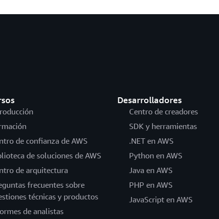
rsos
Desarrolladores
troducción
Centro de creadores
rmación
SDK y herramientas
ntro de confianza de AWS
.NET en AWS
blioteca de soluciones de AWS
Python en AWS
ntro de arquitectura
Java en AWS
eguntas frecuentes sobre
PHP en AWS
estiones técnicas y productos
JavaScript en AWS
formes de analistas