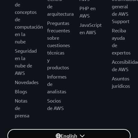
de
de
general
PHP en
conceptos
arquitectura
de AWS
AWS
de
Support
Preguntas
JavaScript
computación
frecuentes
Reciba
en AWS
en la
sobre
ayuda
nube
cuestiones
de
Seguridad
técnicas
expertos
en la
y
Accesibilida
nube de
productos
de AWS
AWS
Informes
Asuntos
Novedades
de
jurídicos
Blogs
analistas
Notas
Socios
de
de AWS
prensa
English