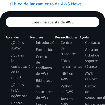
el
blog de lanzamiento de AWS News
.
Cree una cuenta de AWS
Aprender
Recursos
Desarrolladores
Ayuda
¿Qué es
Introducción
Centro
Contacto
AWS?
de
Formación
Abra un
creadores
¿Qué es
ticket de
Centro
la
SDK y
soporte
de
computación
herramientas
técnico
confianza
en la
de AWS
.NET en
AWS
nube?
AWS
re:Post
Biblioteca
¿Qué es
de
Python
Centro
la IA
soluciones
en AWS
de
agéntica?
de AWS
conocimien
Java en
Centro
Centro
AWS
Información