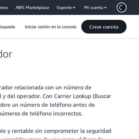
enos
AWS Marketplace
Soporte
Mi cuenta
Crear cuenta
úsqueda
Iniciar sesión en la consola
dor
erador relacionada con un número de
il y del operador. Con Carrier Lookup (Buscar
obre un número de teléfono antes de
números de teléfono incorrectos.
ble y rentable sin comprometer la seguridad