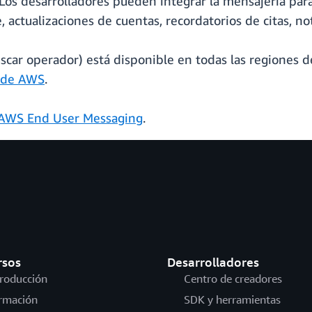
 Los desarrolladores pueden integrar la mensajería pa
e, actualizaciones de cuentas, recordatorios de citas, n
scar operador) está disponible en todas las regiones 
 de AWS
.
AWS End User Messaging
.
rsos
Desarrolladores
troducción
Centro de creadores
rmación
SDK y herramientas