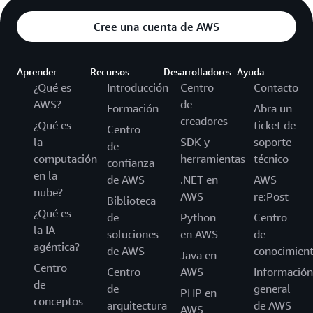
Cree una cuenta de AWS
Aprender
Recursos
Desarrolladores
Ayuda
¿Qué es
Introducción
Centro
Contacto
AWS?
de
Formación
Abra un
creadores
¿Qué es
ticket de
Centro
la
SDK y
soporte
de
computación
herramientas
técnico
confianza
en la
de AWS
.NET en
AWS
nube?
AWS
re:Post
Biblioteca
¿Qué es
de
Python
Centro
la IA
soluciones
en AWS
de
agéntica?
de AWS
conocimien
Java en
Centro
Centro
AWS
Información
de
de
general
PHP en
conceptos
arquitectura
de AWS
AWS