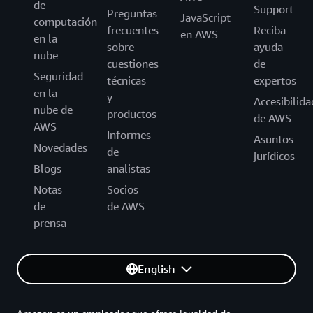
de
Support
Preguntas
JavaScript
computación
frecuentes
Reciba
en AWS
en la
sobre
ayuda
nube
cuestiones
de
Seguridad
técnicas
expertos
en la
y
Accesibilida
nube de
productos
de AWS
AWS
Informes
Asuntos
Novedades
de
jurídicos
Blogs
analistas
Notas
Socios
de
de AWS
prensa
English