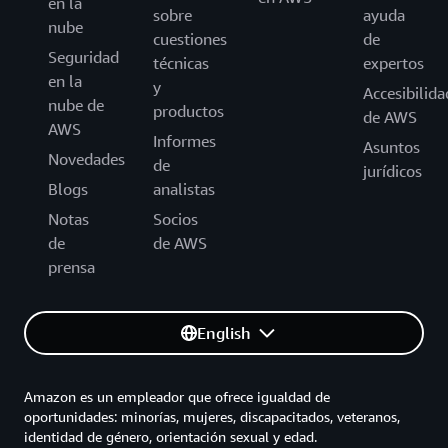
en la
sobre
ayuda
nube
cuestiones
de
Seguridad
técnicas
expertos
en la
y
Accesibilida
nube de
productos
de AWS
AWS
Informes
Asuntos
Novedades
de
jurídicos
Blogs
analistas
Notas
Socios
de
de AWS
prensa
English
Amazon es un empleador que ofrece igualdad de
oportunidades: minorías, mujeres, discapacitados, veteranos,
identidad de género, orientación sexual y edad.