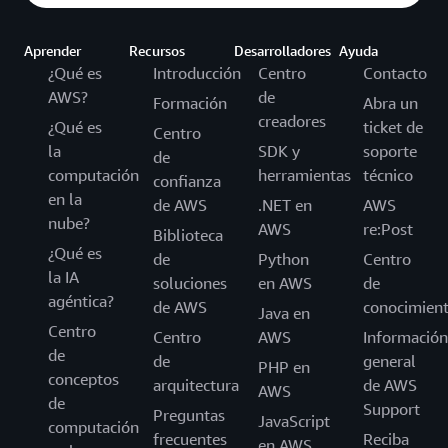
Aprender
Recursos
Desarrolladores
Ayuda
¿Qué es
Introducción
Centro
Contacto
AWS?
de
Formación
Abra un
creadores
¿Qué es
ticket de
Centro
la
SDK y
soporte
de
computación
herramientas
técnico
confianza
en la
de AWS
.NET en
AWS
nube?
AWS
re:Post
Biblioteca
¿Qué es
de
Python
Centro
la IA
soluciones
en AWS
de
agéntica?
de AWS
conocimien
Java en
Centro
Centro
AWS
Información
de
de
general
PHP en
conceptos
arquitectura
de AWS
AWS
de
Support
Preguntas
JavaScript
computación
frecuentes
Reciba
en AWS