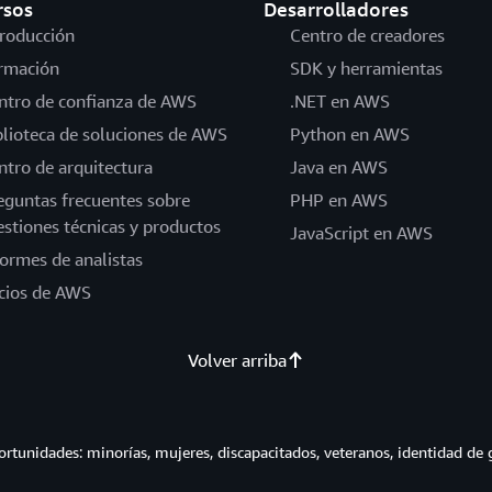
rsos
Desarrolladores
troducción
Centro de creadores
rmación
SDK y herramientas
ntro de confianza de AWS
.NET en AWS
blioteca de soluciones de AWS
Python en AWS
ntro de arquitectura
Java en AWS
eguntas frecuentes sobre
PHP en AWS
estiones técnicas y productos
JavaScript en AWS
formes de analistas
cios de AWS
Volver arriba
tunidades: minorías, mujeres, discapacitados, veteranos, identidad de 