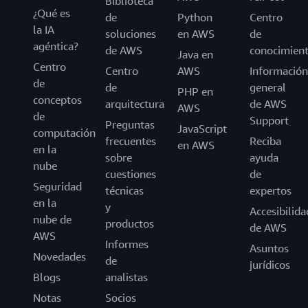
Biblioteca
¿Qué es
de
Python
Centro
la IA
soluciones
en AWS
de
agéntica?
de AWS
conocimien
Java en
Centro
Centro
AWS
Información
de
de
general
PHP en
conceptos
arquitectura
de AWS
AWS
de
Support
Preguntas
JavaScript
computación
frecuentes
Reciba
en AWS
en la
sobre
ayuda
nube
cuestiones
de
Seguridad
técnicas
expertos
en la
y
Accesibilida
nube de
productos
de AWS
AWS
Informes
Asuntos
Novedades
de
jurídicos
Blogs
analistas
Notas
Socios