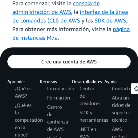
Para comenzar, visite la
consola de
administración de AWS
, la
interfaz de la línea
de comandos (CLI) de AWS
y los
SDK de AWS
.
Para obtener más información, visite la
página
de instancias M7a
.
Cree una cuenta de AWS
Aprender
Recursos
Desarrolladores
Ayuda
¿Qué es
Introducción
Centro
Contacto
AWS?
de
Formación
Abra un
creadores
¿Qué es
ticket de
Centro
la
SDK y
soporte
de
computación
herramientas
técnico
confianza
en la
de AWS
.NET en
AWS
nube?
AWS
re:Post