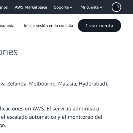
enos
AWS Marketplace
Soporte
Mi cuenta
Crear cuenta
úsqueda
Iniciar sesión en la consola
iones
eva Zelanda, Melbourne, Malasia, Hyderabad),
licaciones en AWS. El servicio administra
 el escalado automático y el monitoreo del
go.