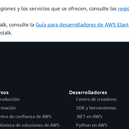
giones y los servicios que se ofrecen, consulte las
regi
lk, consulte la
Guía para desarrolladores de AWS Elast
stalk.
rsos
Desarrolladores
troducción
Centro de creadores
rmación
SDK y herramientas
ntro de confianza de AWS
.NET en AWS
blioteca de soluciones de AWS
Python en AWS