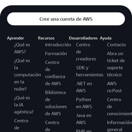
Cree una cuenta de AWS
Aprender
Recursos
Desarrolladores
Ayuda
¿Qué es
Introducción
Centro
Contacto
AWS?
de
Formación
Abra un
creadores
¿Qué es
ticket de
Centro
la
SDK y
soporte
de
computación
herramientas
técnico
confianza
en la
de AWS
.NET en
AWS
nube?
AWS
re:Post
Biblioteca
¿Qué es
de
Python
Centro
la IA
soluciones
en AWS
de
agéntica?
de AWS
conocimien
Java en
Centro
Centro
AWS
Información
de
de
general
PHP en