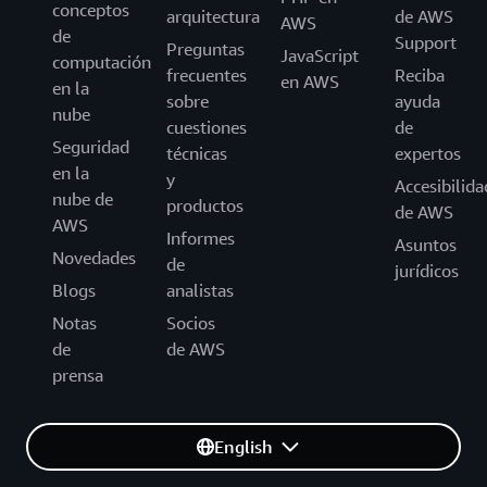
conceptos
arquitectura
de AWS
AWS
de
Support
Preguntas
JavaScript
computación
frecuentes
Reciba
en AWS
en la
sobre
ayuda
nube
cuestiones
de
Seguridad
técnicas
expertos
en la
y
Accesibilida
nube de
productos
de AWS
AWS
Informes
Asuntos
Novedades
de
jurídicos
Blogs
analistas
Notas
Socios
de
de AWS
prensa
English