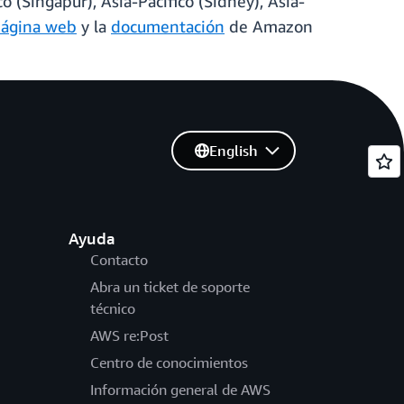
o (Singapur), Asia-Pacífico (Sídney), Asia-
ágina web
y la
documentación
de Amazon
English
Ayuda
Contacto
Abra un ticket de soporte
técnico
AWS re:Post
Centro de conocimientos
Información general de AWS