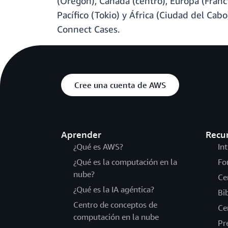
(Oregón), Canadá (centro), Europa (Fráncfo
Pacífico (Tokio) y África (Ciudad del Cab
Connect Cases.
Cree una cuenta de AWS
Aprender
Recu
¿Qué es AWS?
In
¿Qué es la computación en la
Fo
nube?
Ce
¿Qué es la IA agéntica?
Bi
Centro de conceptos de
Ce
computación en la nube
Pr