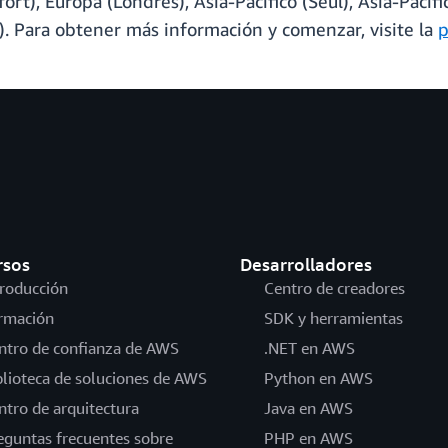
rt), Europa (Londres), Asia-Pacífico (Seúl), Asia-Pacífic
o). Para obtener más información y comenzar, visite la
p
rsos
Desarrolladores
troducción
Centro de creadores
rmación
SDK y herramientas
ntro de confianza de AWS
.NET en AWS
blioteca de soluciones de AWS
Python en AWS
ntro de arquitectura
Java en AWS
eguntas frecuentes sobre
PHP en AWS