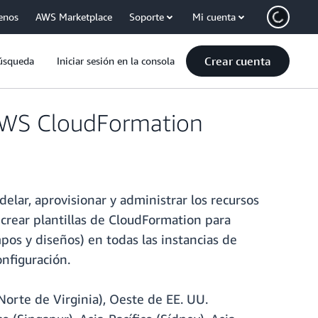
enos
AWS Marketplace
Soporte
Mi cuenta
Crear cuenta
úsqueda
Iniciar sesión en la consola
AWS CloudFormation
ar, aprovisionar y administrar los recursos
crear plantillas de CloudFormation para
pos y diseños) en todas las instancias de
nfiguración.
orte de Virginia), Oeste de EE. UU.