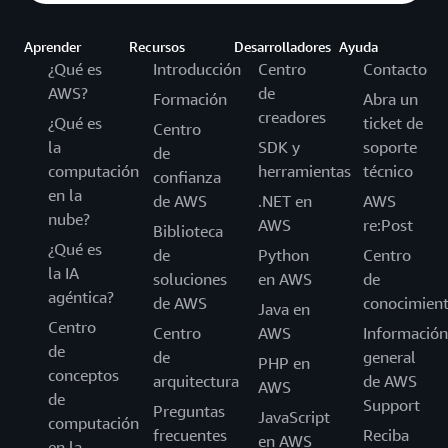
Aprender
Recursos
Desarrolladores
Ayuda
¿Qué es
Introducción
Centro
Contacto
AWS?
de
Formación
Abra un
creadores
¿Qué es
ticket de
Centro
la
SDK y
soporte
de
computación
herramientas
técnico
confianza
en la
de AWS
.NET en
AWS
nube?
AWS
re:Post
Biblioteca
¿Qué es
de
Python
Centro
la IA
soluciones
en AWS
de
agéntica?
de AWS
conocimien
Java en
Centro
Centro
AWS
Información
de
de
general
PHP en
conceptos
arquitectura
de AWS
AWS
de
Support
Preguntas
JavaScript
computación
frecuentes
Reciba
en AWS
en la