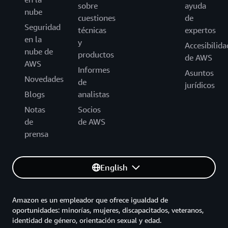
sobre
ayuda
nube
cuestiones
de
Seguridad
técnicas
expertos
en la
y
Accesibilida
nube de
productos
de AWS
AWS
Informes
Asuntos
Novedades
de
jurídicos
Blogs
analistas
Notas
Socios
de
de AWS
prensa
English
Amazon es un empleador que ofrece igualdad de
oportunidades: minorías, mujeres, discapacitados, veteranos,
identidad de género, orientación sexual y edad.