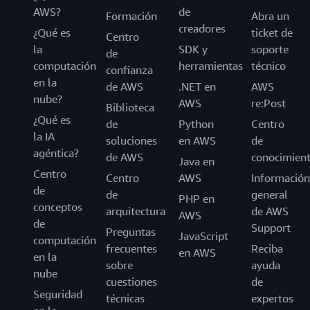
AWS?
de
Formación
Abra un
creadores
¿Qué es
ticket de
Centro
la
SDK y
soporte
de
computación
herramientas
técnico
confianza
en la
de AWS
.NET en
AWS
nube?
AWS
re:Post
Biblioteca
¿Qué es
de
Python
Centro
la IA
soluciones
en AWS
de
agéntica?
de AWS
conocimien
Java en
Centro
Centro
AWS
Información
de
de
general
PHP en
conceptos
arquitectura
de AWS
AWS
de
Support
Preguntas
JavaScript
computación
frecuentes
Reciba
en AWS
en la
sobre
ayuda
nube
cuestiones
de
Seguridad
técnicas
expertos