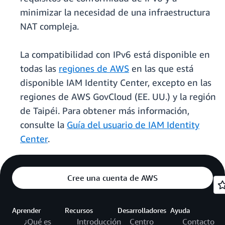
minimizar la necesidad de una infraestructura
NAT compleja.
La compatibilidad con IPv6 está disponible en
todas las
regiones de AWS
en las que está
disponible IAM Identity Center, excepto en las
regiones de AWS GovCloud (EE. UU.) y la región
de Taipéi. Para obtener más información,
consulte la
Guía del usuario de IAM Identity
Center
.
Cree una cuenta de AWS
Aprender
Recursos
Desarrolladores
Ayuda
¿Qué es
Introducción
Centro
Contacto