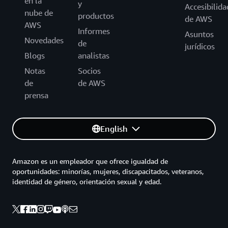
en la
y
Accesibilida
nube de
productos
de AWS
AWS
Informes
Asuntos
Novedades
de
jurídicos
Blogs
analistas
Notas
Socios
de
de AWS
prensa
English
Amazon es un empleador que ofrece igualdad de
oportunidades: minorías, mujeres, discapacitados, veteranos,
identidad de género, orientación sexual y edad.