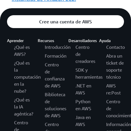
Cree una cuenta de AWS
Aprender
Recursos
Desarrolladores
Ayuda
¿Qué es
Introducción
Centro
Contacto
AWS?
de
Formación
Abra un
creadores
¿Qué es
ticket de
Centro
la
SDK y
soporte
de
computación
herramientas
técnico
confianza
en la
de AWS
.NET en
AWS
nube?
AWS
re:Post
Biblioteca
¿Qué es
de
Python
Centro
la IA
soluciones
en AWS
de
agéntica?
de AWS
conocimien
Java en
Centro
Centro
AWS
Información
de