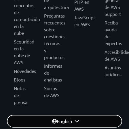
de
general
PHP en
conceptos
arquitectura
de AWS
AWS
de
Support
Preguntas
JavaScript
computación
frecuentes
Reciba
en AWS
en la
sobre
ayuda
nube
cuestiones
de
Seguridad
técnicas
expertos
en la
y
Accesibilida
nube de
productos
de AWS
AWS
Informes
Asuntos
Novedades
de
jurídicos
Blogs
analistas
Notas
Socios
de
de AWS
prensa
English