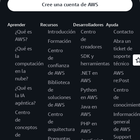
Cree una cuenta de AWS
Aprender
Recursos
Desarrolladores
Ayuda
¿Qué es
Introducción
Centro
Contacto
AWS?
de
Formación
Abra un
creadores
¿Qué es
ticket de
Centro
la
SDK y
soporte
de
computación
herramientas
técnico
confianza
en la
de AWS
.NET en
AWS
nube?
AWS
re:Post
Biblioteca
¿Qué es
de
Python
Centro
la IA
soluciones
en AWS
de
agéntica?
de AWS
conocimien
Java en
Centro
Centro
AWS
Información
de
de
general
PHP en
conceptos
arquitectura
de AWS
AWS
de
Support
Preguntas