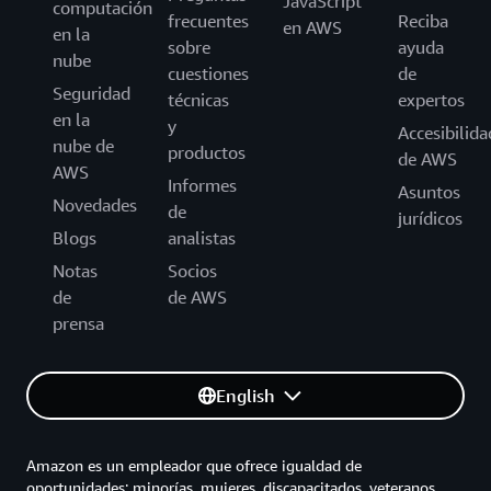
JavaScript
computación
frecuentes
Reciba
en AWS
en la
sobre
ayuda
nube
cuestiones
de
Seguridad
técnicas
expertos
en la
y
Accesibilida
nube de
productos
de AWS
AWS
Informes
Asuntos
Novedades
de
jurídicos
Blogs
analistas
Notas
Socios
de
de AWS
prensa
English
Amazon es un empleador que ofrece igualdad de
oportunidades: minorías, mujeres, discapacitados, veteranos,