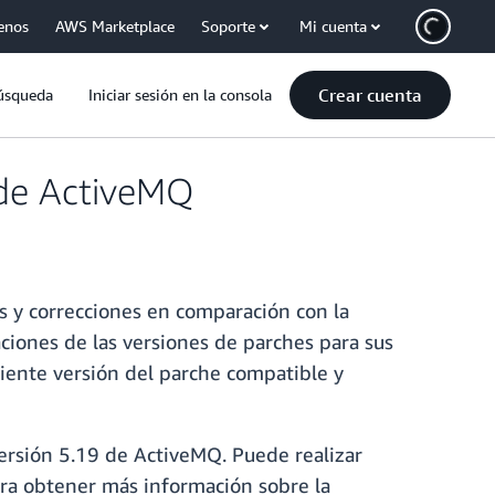
enos
AWS Marketplace
Soporte
Mi cuenta
Crear cuenta
úsqueda
Iniciar sesión en la consola
 de ActiveMQ
 y correcciones en comparación con la
iones de las versiones de parches para sus
iente versión del parche compatible y
versión 5.19 de ActiveMQ. Puede realizar
Para obtener más información sobre la