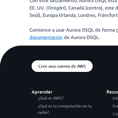
Con este lanzamiento, Aurora DSQL está 
EE. UU. (Oregón), Canadá (centro), este 
Seúl), Europa (Irlanda, Londres, Fráncfort
Comience a usar Aurora DSQL de forma g
documentación
de Aurora DSQL.
Cree una cuenta de AWS
Aprender
Recu
¿Qué es AWS?
In
¿Qué es la computación en la
Fo
nube?
Ce