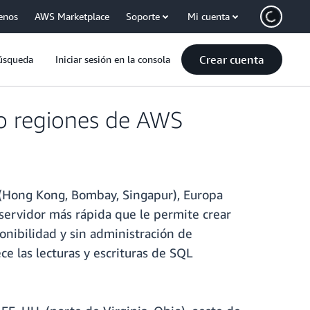
enos
AWS Marketplace
Soporte
Mi cuenta
Crear cuenta
úsqueda
Iniciar sesión en la consola
co regiones de AWS
 (Hong Kong, Bombay, Singapur), Europa
 servidor más rápida que le permite crear
onibilidad y sin administración de
ece las lecturas y escrituras de SQL