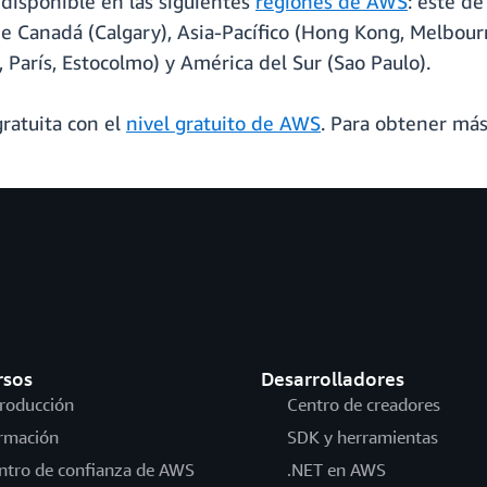
disponible en las siguientes
regiones de AWS
: este de
de Canadá (Calgary), Asia-Pacífico (Hong Kong, Melbour
, París, Estocolmo) y América del Sur (Sao Paulo).
ratuita con el
nivel gratuito de AWS
. Para obtener más
rsos
Desarrolladores
troducción
Centro de creadores
rmación
SDK y herramientas
ntro de confianza de AWS
.NET en AWS