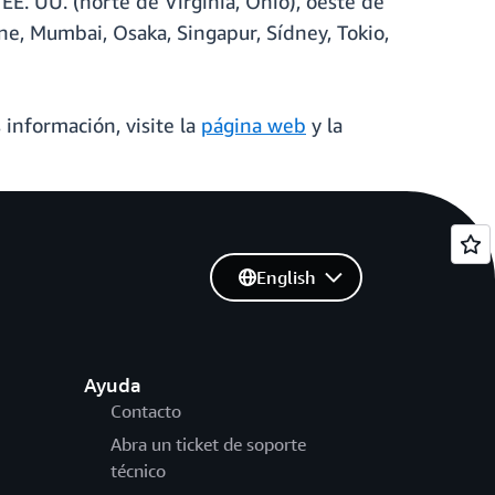
 EE. UU. (norte de Virginia, Ohio), oeste de
ne, Mumbai, Osaka, Singapur, Sídney, Tokio,
 información, visite la
página web
y la
English
Ayuda
Contacto
Abra un ticket de soporte
técnico