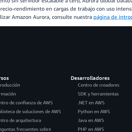
to sin servidor escalable a cero, Aurora Global Databas
recio-rendimiento en cargas de trabajo con uso intens
ilizar Amazon Aurora, consulte nuestra
página de intro
rsos
Desarrolladores
troducción
Centro de creadores
rmación
SDK y herramientas
ntro de confianza de AWS
.NET en AWS
blioteca de soluciones de AWS
Python en AWS
ntro de arquitectura
Java en AWS
eguntas frecuentes sobre
PHP en AWS