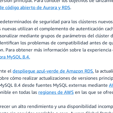
rsión principal. Para conocer los objetivos de lanzamie
de código abierto de Aurora y RDS
.
redeterminados de seguridad para los clústeres nuevos
as nuevas utilizan el complemento de autenticación cac
sonalizar mediante grupos de parámetros del clúster 
dentifican los problemas de compatibilidad antes de que
ión. Para obtener más información sobre la experiencia
ora MySQL 8.4.
nte el
despliegue azul-verde de Amazon RDS
, la actua
bre cómo realizar actualizaciones de versiones princip
 MySQL 8.4 desde fuentes MySQL externas mediante
A
onible en todas las
regiones de AWS
en las que se ofr
cer un alto rendimiento y una disponibilidad incompa