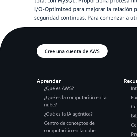
total con MySQL. Proporciona procesamien
I/O-Optimized para mejorar la relación p
seguridad continuas. Para comenzar a ut
Cree una cuenta de AWS
Aprender
Recu
¿Qué es AWS?
In
¿Qué es la computación en la
Fo
nube?
Ce
¿Qué es la IA agéntica?
Bi
Centro de conceptos de
Ce
computación en la nube
Pr