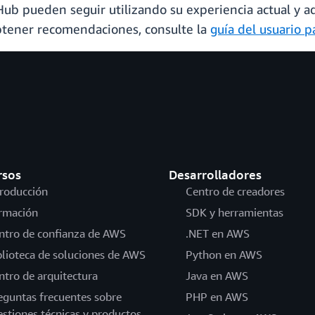
 Hub pueden seguir utilizando su experiencia actual y
obtener recomendaciones, consulte la
guía del usuario p
rsos
Desarrolladores
troducción
Centro de creadores
rmación
SDK y herramientas
ntro de confianza de AWS
.NET en AWS
blioteca de soluciones de AWS
Python en AWS
ntro de arquitectura
Java en AWS
eguntas frecuentes sobre
PHP en AWS
estiones técnicas y productos