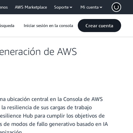
enos
AWS Marketplace
Soporte
Mi cuenta
Crear cuenta
úsqueda
Iniciar sesión en la consola
 generación de AWS
na ubicación central en la Consola de AWS
 la resiliencia de sus cargas de trabajo
esilience Hub para cumplir los objetivos de
sis de modos de fallo generativo basado en IA
anización.