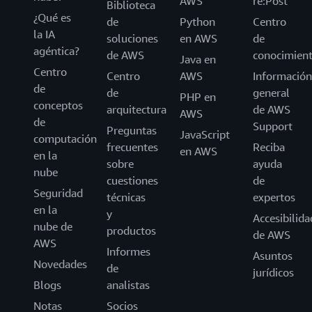
AWS
re:Post
Biblioteca
¿Qué es
de
Python
Centro
la IA
soluciones
en AWS
de
agéntica?
de AWS
conocimien
Java en
Centro
Centro
AWS
Información
de
de
general
PHP en
conceptos
arquitectura
de AWS
AWS
de
Support
Preguntas
JavaScript
computación
frecuentes
Reciba
en AWS
en la
sobre
ayuda
nube
cuestiones
de
Seguridad
técnicas
expertos
en la
y
Accesibilida
nube de
productos
de AWS
AWS
Informes
Asuntos
Novedades
de
jurídicos
Blogs
analistas
Notas
Socios