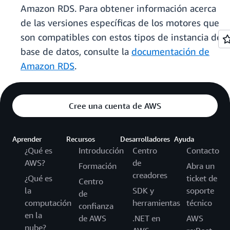
Amazon RDS. Para obtener información acerca
de las versiones específicas de los motores que
son compatibles con estos tipos de instancia de
base de datos, consulte la
documentación de
Amazon RDS
.
Cree una cuenta de AWS
Aprender
Recursos
Desarrolladores
Ayuda
¿Qué es
Introducción
Centro
Contacto
AWS?
de
Formación
Abra un
creadores
¿Qué es
ticket de
Centro
la
SDK y
soporte
de
computación
herramientas
técnico
confianza
en la
de AWS
.NET en
AWS
nube?