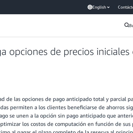
English
Contáct
B
 opciones de precios iniciales 
d de las opciones de pago anticipado total y parcial pa
adas permiten a los clientes beneficiarse de ahorros sig
go se unen a la opción sin pago anticipado que anteri
optimizar los costos de computación en función de sus p
mo al pagar el plazo completo de la reserva al princip