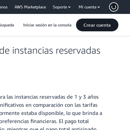
enos
AWS Marketplace
Soporte
Mi cuenta
Crear cuenta
úsqueda
Iniciar sesión en la consola
de instancias reservadas
ra las instancias reservadas de 1 y 3 años
nificativos en comparación con las tarifas
ormente estaba disponible, lo que brinda a
referencias financieras. El pago total
io, mientras que el pago total anticipado