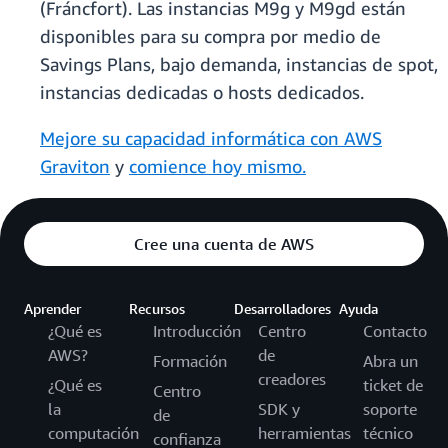
(Fráncfort). Las instancias M9g y M9gd están
disponibles para su compra por medio de
Savings Plans, bajo demanda, instancias de spot,
instancias dedicadas o hosts dedicados.
Mejore su capacidad informática con AWS
Graviton
y
comience hoy mismo.
Cree una cuenta de AWS
Aprender
Recursos
Desarrolladores
Ayuda
¿Qué es
Introducción
Centro
Contacto
AWS?
de
Formación
Abra un
creadores
¿Qué es
ticket de
Centro
la
SDK y
soporte
de
computación
herramientas
técnico
confianza