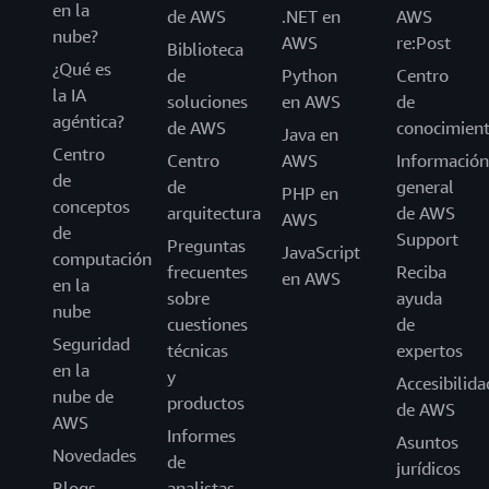
en la
de AWS
.NET en
AWS
nube?
AWS
re:Post
Biblioteca
¿Qué es
de
Python
Centro
la IA
soluciones
en AWS
de
agéntica?
de AWS
conocimien
Java en
Centro
Centro
AWS
Información
de
de
general
PHP en
conceptos
arquitectura
de AWS
AWS
de
Support
Preguntas
JavaScript
computación
frecuentes
Reciba
en AWS
en la
sobre
ayuda
nube
cuestiones
de
Seguridad
técnicas
expertos
en la
y
Accesibilida
nube de
productos
de AWS
AWS
Informes
Asuntos
Novedades
de
jurídicos
Blogs
analistas