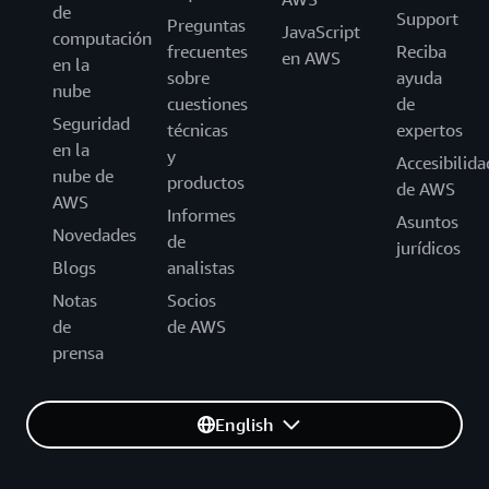
de
Support
Preguntas
JavaScript
computación
frecuentes
Reciba
en AWS
en la
sobre
ayuda
nube
cuestiones
de
Seguridad
técnicas
expertos
en la
y
Accesibilida
nube de
productos
de AWS
AWS
Informes
Asuntos
Novedades
de
jurídicos
Blogs
analistas
Notas
Socios
de
de AWS
prensa
English