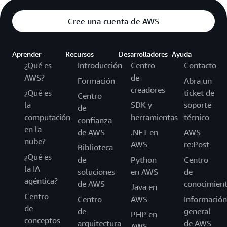
Cree una cuenta de AWS
Aprender
Recursos
Desarrolladores
Ayuda
¿Qué es
Introducción
Centro
Contacto
AWS?
de
Formación
Abra un
creadores
¿Qué es
ticket de
Centro
la
SDK y
soporte
de
computación
herramientas
técnico
confianza
en la
de AWS
.NET en
AWS
nube?
AWS
re:Post
Biblioteca
¿Qué es
de
Python
Centro
la IA
soluciones
en AWS
de
agéntica?
de AWS
conocimien
Java en
Centro
Centro
AWS
Información
de
de
general
PHP en
conceptos
arquitectura
de AWS
AWS