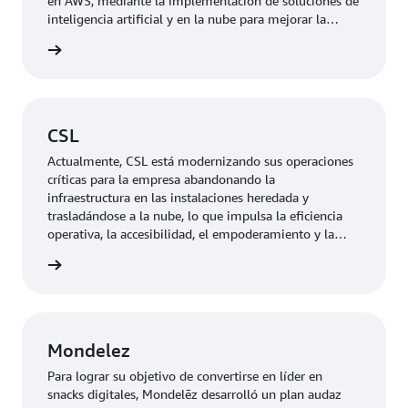
en AWS, mediante la implementación de soluciones de
inteligencia artificial y en la nube para mejorar la
experiencia del cliente.
rmación
CSL
Actualmente, CSL está modernizando sus operaciones
críticas para la empresa abandonando la
infraestructura en las instalaciones heredada y
trasladándose a la nube, lo que impulsa la eficiencia
operativa, la accesibilidad, el empoderamiento y la
innovación.
rmación
Mondelez
Para lograr su objetivo de convertirse en líder en
snacks digitales, Mondelēz desarrolló un plan audaz