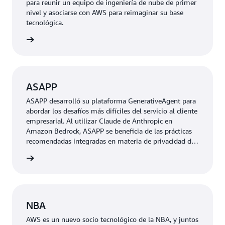
para reunir un equipo de ingeniería de nube de primer
nivel y asociarse con AWS para reimaginar su base
tecnológica.
rmación
ASAPP
ASAPP desarrolló su plataforma GenerativeAgent para
abordar los desafíos más difíciles del servicio al cliente
empresarial. Al utilizar Claude de Anthropic en
Amazon Bedrock, ASAPP se beneficia de las prácticas
recomendadas integradas en materia de privacidad de
datos, ha reducido la escalada de llamadas hasta en un
rmación
40 por ciento y está mejorando considerablemente las
interacciones de servicio al cliente con los clientes.
NBA
AWS es un nuevo socio tecnológico de la NBA, y juntos