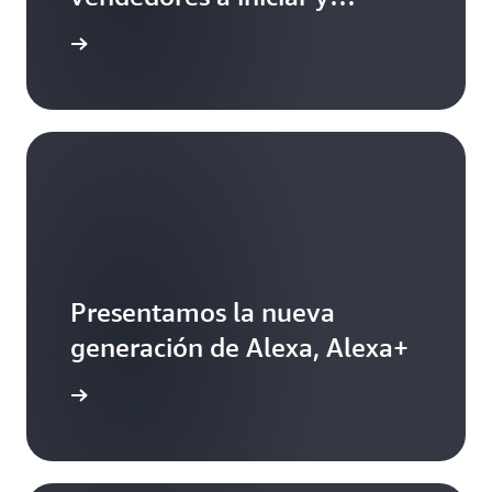
administrar sus negocios
ormación
Presentamos la nueva
generación de Alexa, Alexa+
Lea más