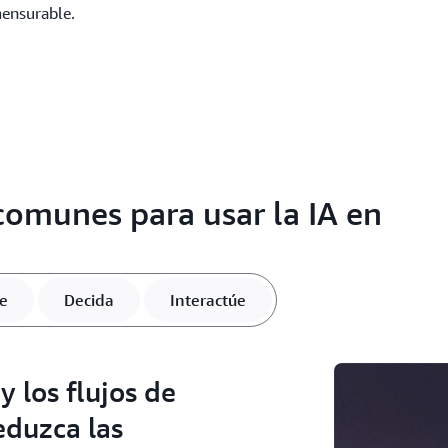
mensurable.
comunes para usar la IA en
e
Decida
Interactúe
 los flujos de
eduzca las