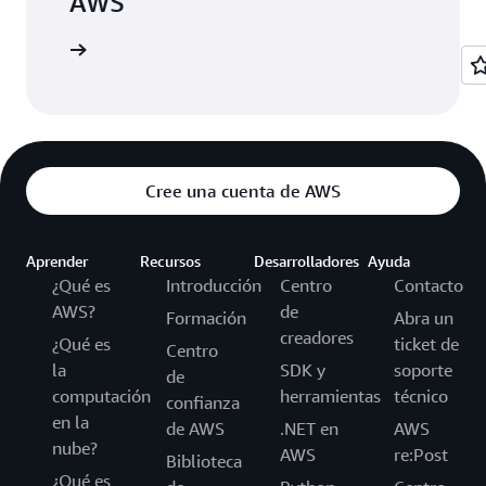
AWS
cie sesión
Cree una cuenta de AWS
Aprender
Recursos
Desarrolladores
Ayuda
¿Qué es
Introducción
Centro
Contacto
AWS?
de
Formación
Abra un
creadores
¿Qué es
ticket de
Centro
la
SDK y
soporte
de
computación
herramientas
técnico
confianza
en la
de AWS
.NET en
AWS
nube?
AWS
re:Post
Biblioteca
¿Qué es