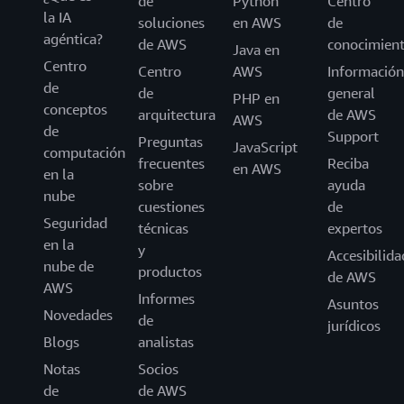
de
Python
Centro
la IA
soluciones
en AWS
de
agéntica?
de AWS
conocimien
Java en
Centro
Centro
AWS
Información
de
de
general
PHP en
conceptos
arquitectura
de AWS
AWS
de
Support
Preguntas
JavaScript
computación
frecuentes
Reciba
en AWS
en la
sobre
ayuda
nube
cuestiones
de
Seguridad
técnicas
expertos
en la
y
Accesibilida
nube de
productos
de AWS
AWS
Informes
Asuntos
Novedades
de
jurídicos
Blogs
analistas
Notas
Socios
de
de AWS