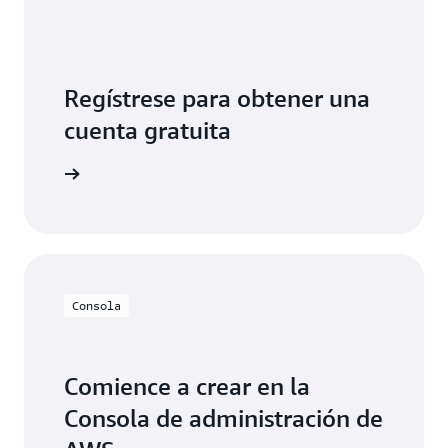
“críticas” o “importantes” se instalan
automáticamente durante la primera ejecución.
Regístrese para obtener una
cuenta gratuita
egístrese
Consola
Comience a crear en la
Consola de administración de