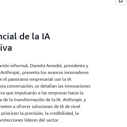
e los medicamentos y asisten en los procesos
 los despachos jurídicos revisan y resumen
ídicos extensos, identifican precedentes
illas de contratos iniciales.
cial de la IA
iva
ación informal, Daniela Amodei, presidenta y
Anthropic, presenta los avances innovadores
n el panorama empresarial con la IA
sta conversación, se detallan las innovaciones
iva que impulsarán a las empresas hacia la
 de la transformación de la IA. Anthropic y
ten a ofrecer soluciones de IA de nivel
rioricen la precisión, la credibilidad, la
protecciones líderes del sector.