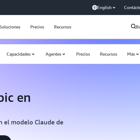
English
Contáct
Soluciones
Precios
Recursos
B
Capacidades
Agentes
Precios
Recursos
Más
pic en
on el modelo Claude de