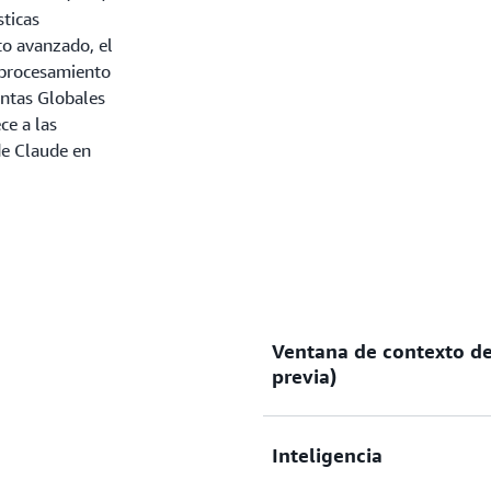
sticas
to avanzado, el
l procesamiento
entas Globales
ce a las
de Claude en
Ventana de contexto de
previa)
Inteligencia
De forma predeterminada, 
ventana de contexto de 200