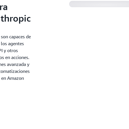
ra
thropic
o son capaces de
 los agentes
I y otros
os en acciones.
ones avanzada y
utomatizaciones
c en Amazon