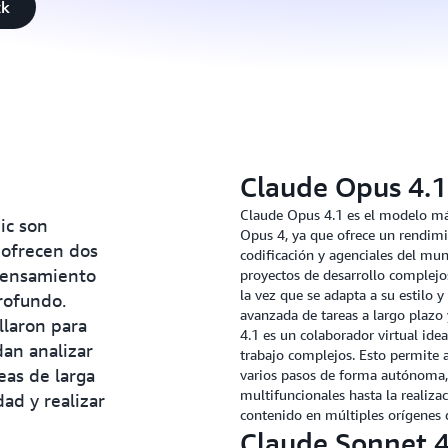
ck
Claude Opus 4.1
Claude Opus 4.1 es el modelo más
ic son
Opus 4, ya que ofrece un rendimi
 ofrecen dos
codificación y agenciales del mun
 pensamiento
proyectos de desarrollo complej
la vez que se adapta a su estilo 
rofundo.
avanzada de tareas a largo plazo
llaron para
4.1 es un colaborador virtual ide
an analizar
trabajo complejos. Esto permite 
eas de larga
varios pasos de forma autónoma,
multifuncionales hasta la realiza
dad y realizar
contenido en múltiples orígenes 
Claude Sonnet 