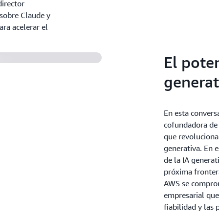
director
posibles interacciones entr
 sobre Claude y
de diagnóstico. Con Claude,
ra acelerar el
eficazmente documentos jur
pertinentes y redactan plant
El poten
generat
En esta convers
cofundadora de 
que revoluciona
generativa. En e
de la IA generat
próxima frontera
AWS se comprome
empresarial que p
fiabilidad y las 