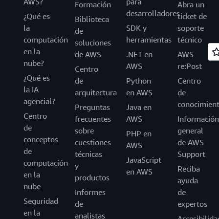
AWS?
para
Formación
Abra un
desarrolladores
¿Qué es
ticket de
Biblioteca
la
SDK y
soporte
de
computación
herramientas
técnico
soluciones
en la
de AWS
.NET en
AWS
nube?
AWS
re:Post
Centro
¿Qué es
de
Python
Centro
la IA
arquitectura
en AWS
de
agencial?
conocimien
Preguntas
Java en
Centro
frecuentes
AWS
Información
de
sobre
general
PHP en
conceptos
cuestiones
de AWS
AWS
de
técnicas
Support
JavaScript
computación
y
Reciba
en AWS
en la
productos
ayuda
nube
Informes
de
Seguridad
de
expertos
en la
analistas
Accesibilida