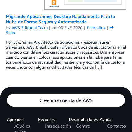
Migrando Aplicaciones Desktop Rapidamente Para la
Nube de Forma Segura y Automatizada
by
AWS Editorial Team
on
03 ENE 2020
Permalink
Share
Por Luiz Yanai, Arquitecto de Soluciones y especialista en
Serverless, AWS Brasil Existen diversos tipos de aplicaciones en el
mercado con diferentes características y requisitos. Una empresa
cuando piensa en colocar sus aplicaciones en la nube para tener
los beneficios de escalabilidad, resiliencia y economía de costo, a
veces choca con algunas dificultades técnicas de […]
Cree una cuenta de AWS
Aprender
Recursos
Desarrolladores
Ayuda
¿Qué es
Introducción
Centro
Contacto