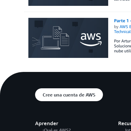
Parte 1
by
AWS E
Technica
Por Artur
Solucione
nube util
Cree una cuenta de AWS
Aprender
Recu
¿Qué es AWS?
In