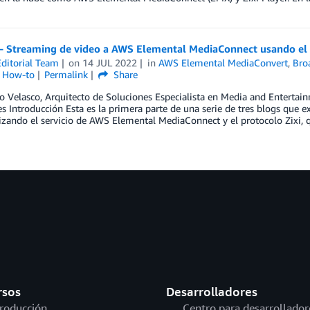
 – Streaming de video a AWS Elemental MediaConnect usando el 
ditorial Team
on
14 JUL 2022
in
AWS Elemental MediaConvert
,
Bro
l How-to
Permalink
Share
o Velasco, Arquitecto de Soluciones Especialista en Media and Entertain
s Introducción Esta es la primera parte de una serie de tres blogs que e
izando el servicio de AWS Elemental MediaConnect y el protocolo Zixi, 
rsos
Desarrolladores
troducción
Centro para desarrollador