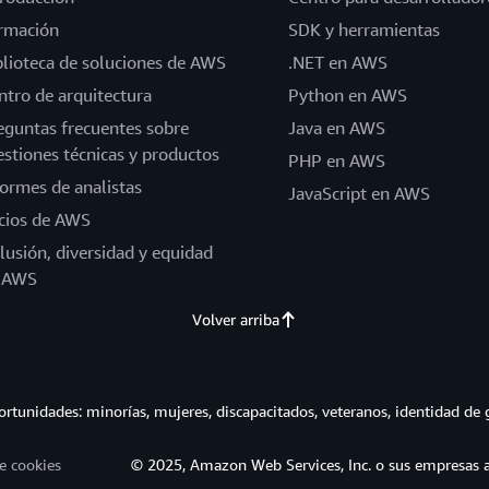
rmación
SDK y herramientas
blioteca de soluciones de AWS
.NET en AWS
ntro de arquitectura
Python en AWS
eguntas frecuentes sobre
Java en AWS
estiones técnicas y productos
PHP en AWS
formes de analistas
JavaScript en AWS
cios de AWS
clusión, diversidad y equidad
 AWS
Volver arriba
tunidades: minorías, mujeres, discapacitados, veteranos, identidad de 
e cookies
© 2025, Amazon Web Services, Inc. o sus empresas af