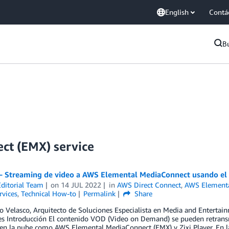
English
Contá
B
ct (EMX) service
 – Streaming de video a AWS Elemental MediaConnect usando el 
ditorial Team
on
14 JUL 2022
in
AWS Direct Connect
,
AWS Elementa
rvices
,
Technical How-to
Permalink
Share
o Velasco, Arquitecto de Soluciones Especialista en Media and Entertain
s Introducción El contenido VOD (Video on Demand) se pueden retransmi
 en la nube como AWS Elemental MediaConnect (EMX) y Zixi Player. En l