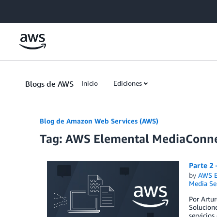
Skip to Main Content
Blogs de AWS
Inicio
Ediciones
Blog de Amazon Web Services (AWS)
Tag: AWS Elemental MediaConne
Parte 2
by
AWS E
Media Se
Por Artur
Solucione
servicios