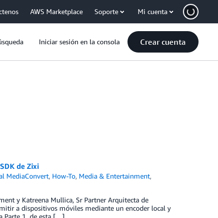
ctenos
AWS Marketplace
Soporte
Mi cuenta
Crear cuenta
úsqueda
Iniciar sesión en la consola
SDK de Zixi
l MediaConvert
,
How-To
,
Media & Entertainment
,
ment y Katreena Mullica, Sr Partner Arquitecta de
tir a dispositivos móviles mediante un encoder local y
a Parte 1 de esta […]