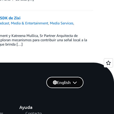
SDK de Zixi
adcast
,
Media & Entertainment
,
Media Services
,
ment y Katreena Mullica, Sr Partner Arquitecta de
xploran mecanismos para contribuir una señal local a la
que brinda […]
English
Ayuda
es
Contacto