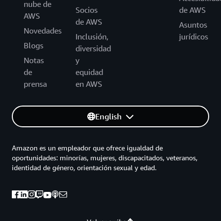
nube de
Socios
de AWS
AWS
de AWS
Asuntos
Novedades
Inclusión,
jurídicos
Blogs
diversidad
Notas
y
de
equidad
prensa
en AWS
English
Amazon es un empleador que ofrece igualdad de
oportunidades: minorías, mujeres, discapacitados, veteranos,
identidad de género, orientación sexual y edad.