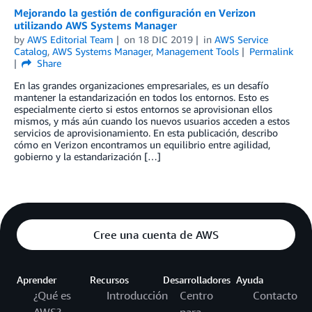
Mejorando la gestión de configuración en Verizon
utilizando AWS Systems Manager
by
AWS Editorial Team
on
18 DIC 2019
in
AWS Service
Catalog
,
AWS Systems Manager
,
Management Tools
Permalink
Share
En las grandes organizaciones empresariales, es un desafío
mantener la estandarización en todos los entornos. Esto es
especialmente cierto si estos entornos se aprovisionan ellos
mismos, y más aún cuando los nuevos usuarios acceden a estos
servicios de aprovisionamiento. En esta publicación, describo
cómo en Verizon encontramos un equilibrio entre agilidad,
gobierno y la estandarización […]
Cree una cuenta de AWS
Aprender
Recursos
Desarrolladores
Ayuda
¿Qué es
Introducción
Centro
Contacto
AWS?
para