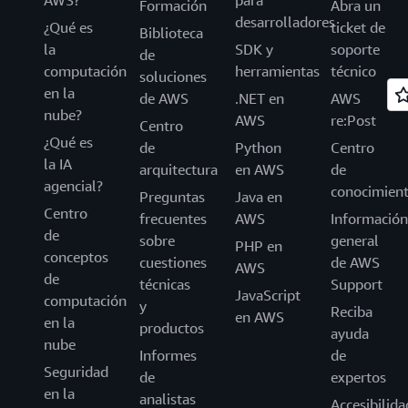
Formación
Abra un
desarrolladores
¿Qué es
ticket de
Biblioteca
la
SDK y
soporte
de
computación
herramientas
técnico
soluciones
en la
de AWS
.NET en
AWS
nube?
AWS
re:Post
Centro
¿Qué es
de
Python
Centro
la IA
arquitectura
en AWS
de
agencial?
conocimien
Preguntas
Java en
Centro
frecuentes
AWS
Información
de
sobre
general
PHP en
conceptos
cuestiones
de AWS
AWS
de
técnicas
Support
JavaScript
computación
y
Reciba
en AWS
en la
productos
ayuda
nube
Informes
de
Seguridad
de
expertos
en la
analistas
Accesibilida