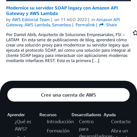
Modernice su servidor SOAP legacy con Amazon API
Gateway y AWS Lambda
by
AWS Editorial Team
on
11 AGO 2022
in
Amazon API
Gateway
,
AWS Lambda
,
Serverless
Permalink
Share
Por Daniel Abib, Arquitecto de Soluciones Empresariales, FSI –
LATAM En esta serie de publicaciones de blog, aprenderá cómo
crear una solución proxy para modernizar su servidor legacy que
ejecuta el protocolo SOAP, así como una solución para integrar al
cliente SOAP legacy para interactuar con aplicaciones modernas
mediante interfaces REST. Esta es la primera […]
Cree una cuenta de AWS
Aprender
Recursos
Desarrolladores
Ayuda
¿Qué es
Introducción
Centro
Contacto
AWS?
para
Formación
Abra un
desarrolladores