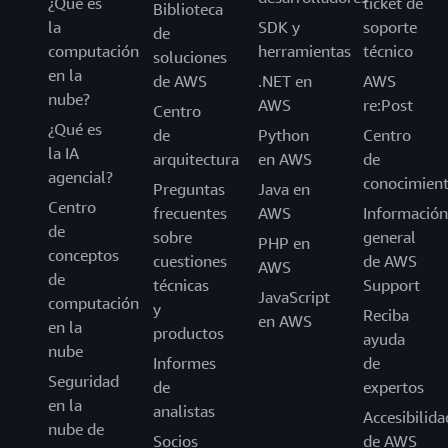
¿Qué es
ticket de
Biblioteca
la
SDK y
soporte
de
computación
herramientas
técnico
soluciones
en la
de AWS
.NET en
AWS
nube?
AWS
re:Post
Centro
¿Qué es
de
Python
Centro
la IA
arquitectura
en AWS
de
agencial?
conocimien
Preguntas
Java en
Centro
frecuentes
AWS
Información
de
sobre
general
PHP en
conceptos
cuestiones
de AWS
AWS
de
técnicas
Support
JavaScript
computación
y
Reciba
en AWS
en la
productos
ayuda
nube
Informes
de
Seguridad
de
expertos
en la
analistas
Accesibilida
nube de
Socios
de AWS