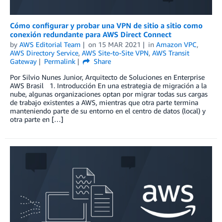
Cómo configurar y probar una VPN de sitio a sitio como
conexión redundante para AWS Direct Connect
by
AWS Editorial Team
on
15 MAR 2021
in
Amazon VPC
,
AWS Directory Service
,
AWS Site-to-Site VPN
,
AWS Transit
Gateway
Permalink
Share
Por Silvio Nunes Junior, Arquitecto de Soluciones en Enterprise
AWS Brasil 1. Introducción En una estrategia de migración a la
nube, algunas organizaciones optan por migrar todas sus cargas
de trabajo existentes a AWS, mientras que otra parte termina
manteniendo parte de su entorno en el centro de datos (local) y
otra parte en […]