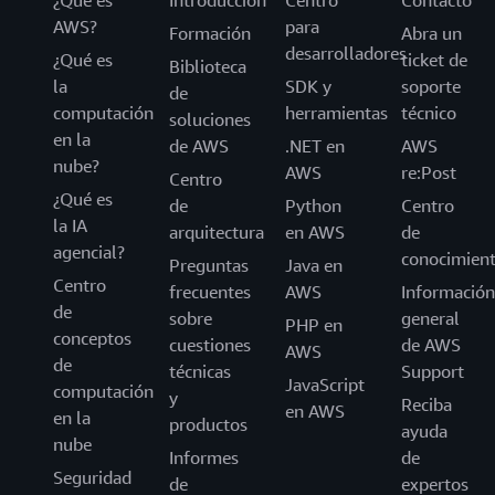
¿Qué es
Introducción
Centro
Contacto
AWS?
para
Formación
Abra un
desarrolladores
¿Qué es
ticket de
Biblioteca
la
SDK y
soporte
de
computación
herramientas
técnico
soluciones
en la
de AWS
.NET en
AWS
nube?
AWS
re:Post
Centro
¿Qué es
de
Python
Centro
la IA
arquitectura
en AWS
de
agencial?
conocimien
Preguntas
Java en
Centro
frecuentes
AWS
Información
de
sobre
general
PHP en
conceptos
cuestiones
de AWS
AWS
de
técnicas
Support
JavaScript
computación
y
Reciba
en AWS
en la
productos
ayuda
nube
Informes
de
Seguridad
de
expertos