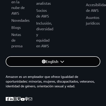
en la
analistas
Accesibilida
nube de
Socios
de AWS
AWS
de AWS
Asuntos
Novedades
Inclusión,
jurídicos
Blogs
diversidad
Notas
y
de
equidad
prensa
en AWS
English
Amazon es un empleador que ofrece igualdad de
oportunidades: minorías, mujeres, discapacitados, veteranos,
identidad de género, orientación sexual y edad.