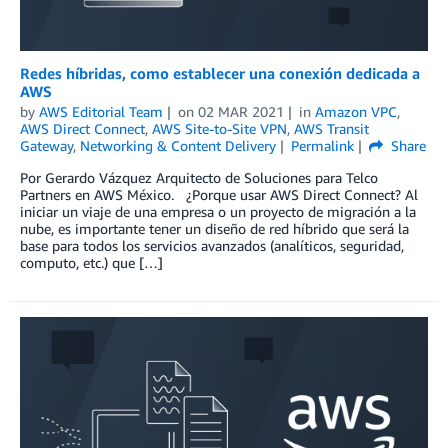
Redes híbridas, como establecer una conexión dedicada a
AWS
by
AWS Editorial Team
on
02 MAR 2021
in
Amazon VPC
,
AWS Direct Connect
,
AWS Site-to-Site VPN
,
AWS Transit
Gateway
,
Networking & Content Delivery
Permalink
Share
Por Gerardo Vázquez Arquitecto de Soluciones para Telco
Partners en AWS México. ¿Porque usar AWS Direct Connect? Al
iniciar un viaje de una empresa o un proyecto de migración a la
nube, es importante tener un diseño de red híbrido que será la
base para todos los servicios avanzados (analíticos, seguridad,
computo, etc.) que […]