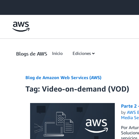
Skip to Main Content
Blogs de AWS
Inicio
Ediciones
Blog de Amazon Web Services (AWS)
Tag: Video-on-demand (VOD)
Parte 2
by
AWS E
Media Se
Por Artur
Solucione
servicios