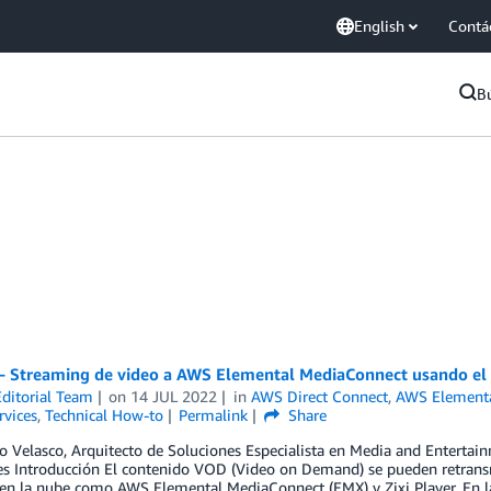
English
Contá
B
 – Streaming de video a AWS Elemental MediaConnect usando el 
ditorial Team
on
14 JUL 2022
in
AWS Direct Connect
,
AWS Elementa
rvices
,
Technical How-to
Permalink
Share
o Velasco, Arquitecto de Soluciones Especialista en Media and Entertain
s Introducción El contenido VOD (Video on Demand) se pueden retransmi
 en la nube como AWS Elemental MediaConnect (EMX) y Zixi Player. En l