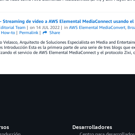
 – Streaming de video a AWS Elemental MediaConnect usando el 
ditorial Team
on
14 JUL 2022
in
AWS Elemental MediaConvert
,
Bro
l How-to
Permalink
Share
o Velasco, Arquitecto de Soluciones Especialista en Media and Entertain
s Introducción Esta es la primera parte de una serie de tres blogs que e
izando el servicio de AWS Elemental MediaConnect y el protocolo Zixi, 
rsos
Desarrolladores
troducción
Centro para desarrollador