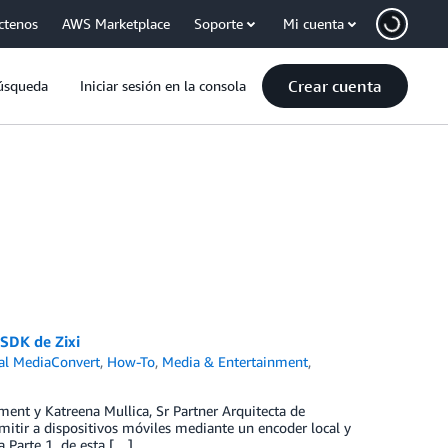
ctenos
AWS Marketplace
Soporte
Mi cuenta
Crear cuenta
úsqueda
Iniciar sesión en la consola
SDK de Zixi
l MediaConvert
,
How-To
,
Media & Entertainment
,
ment y Katreena Mullica, Sr Partner Arquitecta de
tir a dispositivos móviles mediante un encoder local y
a Parte 1 de esta […]