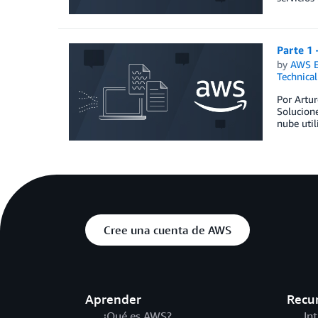
Parte 1
by
AWS E
Technica
Por Artur
Solucione
nube util
Cree una cuenta de AWS
Aprender
Recu
¿Qué es AWS?
In