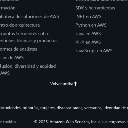
rmación
SDK y herramientas
blioteca de soluciones de AWS
.NET en AWS
ntro de arquitectura
Python en AWS
eguntas frecuentes sobre
Java en AWS
estiones técnicas y productos
PHP en AWS
formes de analistas
JavaScript en AWS
cios de AWS
clusión, diversidad y equidad
 AWS
Volver arriba
tunidades: minorías, mujeres, discapacitados, veteranos, identidad de 
e cookies
© 2025, Amazon Web Services, Inc. o sus empresas af