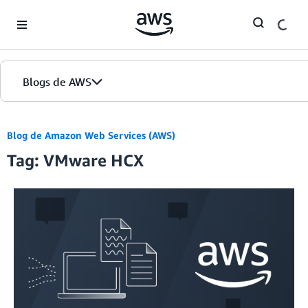
Skip to Main Content
Blogs de AWS
Inicio
Blog de Amazon Web Services (AWS)
Tag: VMware HCX
Ediciones