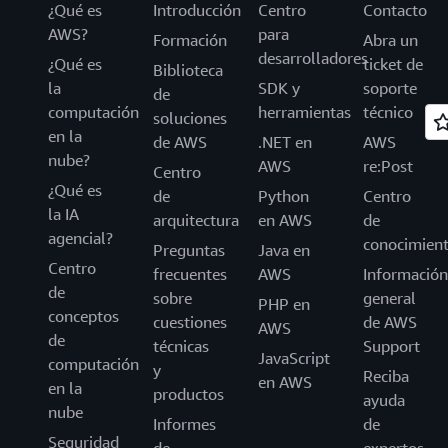
¿Qué es
Introducción
Centro
Contacto
AWS?
para
Formación
Abra un
desarrolladores
¿Qué es
ticket de
Biblioteca
la
SDK y
soporte
de
computación
herramientas
técnico
soluciones
en la
de AWS
.NET en
AWS
nube?
AWS
re:Post
Centro
¿Qué es
de
Python
Centro
la IA
arquitectura
en AWS
de
agencial?
conocimien
Preguntas
Java en
Centro
frecuentes
AWS
Información
de
sobre
general
PHP en
conceptos
cuestiones
de AWS
AWS
de
técnicas
Support
JavaScript
computación
y
Reciba
en AWS
en la
productos
ayuda
nube
Informes
de
Seguridad