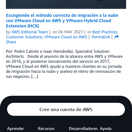
Escogiendo el método correcto de migración a la nube
con VMware Cloud en AWS y VMware Hybrid Cloud
Extension (HCX)
by
AWS Editorial Team
on
06 MAY 2021
in
Best Practices
,
Customer Solutions
,
VMware Cloud on AWS
Permalink
Share
Por: Pedro Calixto e Isaac Hernández, Specialist Solution
Architects Desde el anuncio de la alianza entre AWS y VMware
en 2016, y el posterior lanzamiento del servicio en 2017,
VMware Cloud on AWS ayuda a nuestros clientes en su jornada
de migración hacia la nube y acelera el ritmo de innovación de
sus negocios. […]
Cree una cuenta de AWS
Aprender
Recursos
Desarrolladores
Ayuda