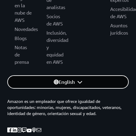
de
expertos
en la
analistas
Accesibilida
nube de
Socios
de AWS
AWS
de AWS
Asuntos
Novedades
Inclusión,
jurídicos
Blogs
diversidad
Notas
y
de
equidad
prensa
en AWS
English
Amazon es un empleador que ofrece igualdad de
oportunidades: minorías, mujeres, discapacitados, veteranos,
identidad de género, orientación sexual y edad.