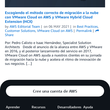
Escogiendo el método correcto de migración a la nube
con VMware Cloud en AWS y VMware Hybrid Cloud
Extension (HCX)
by
AWS Editorial Team
on
06 MAY 2021
in
Best Practices
,
Customer Solutions
,
VMware Cloud on AWS
Permalink
Share
Por: Pedro Calixto e Isaac Hernández, Specialist Solution
Architects Desde el anuncio de la alianza entre AWS y VMware
en 2016, y el posterior lanzamiento del servicio en 2017,
VMware Cloud on AWS ayuda a nuestros clientes en su jornada
de migración hacia la nube y acelera el ritmo de innovación de
sus negocios. […]
Cree una cuenta de AWS
Aprender
Recursos
Desarrolladores
Ayuda