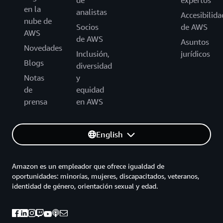
de
expertos
en la
analistas
Accesibilida
nube de
Socios
de AWS
AWS
de AWS
Asuntos
Novedades
Inclusión,
jurídicos
Blogs
diversidad
Notas
y
de
equidad
prensa
en AWS
English
Amazon es un empleador que ofrece igualdad de
oportunidades: minorías, mujeres, discapacitados, veteranos,
identidad de género, orientación sexual y edad.