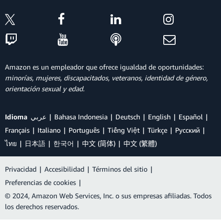
Amazon es un empleador que ofrece igualdad de oportunidades:
minorías, mujeres, discapacitados, veteranos, identidad de género,
orientación sexual y edad.
Idioma
عربي
Bahasa Indonesia
Deutsch
English
Español
Français
Italiano
Português
Tiếng Việt
Türkçe
Ρусский
ไทย
日本語
한국어
中文 (简体)
中文 (繁體)
Privacidad
|
Accesibilidad
|
Términos del sitio
|
Preferencias de cookies
|
© 2024, Amazon Web Services, Inc. o sus empresas afiliadas. Todos
los derechos reservados.