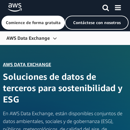
Comience de forma gratuita
Contáctese con nosotros
Saltar al contenido principal
AWS Data Exchange
Información general
Conjuntos de datos
AWS DATA EXCHANGE
Soluciones
Soluciones de datos de
Últimas actualizaciones
terceros para sostenibilidad y
Instrucciones
ESG
Para proveedores
En AWS Data Exchange, están disponibles conjuntos de
Introducción
datos ambientales, sociales y de gobernanza (ESG),
públicos, meteorológicos, de calidad del aire, de