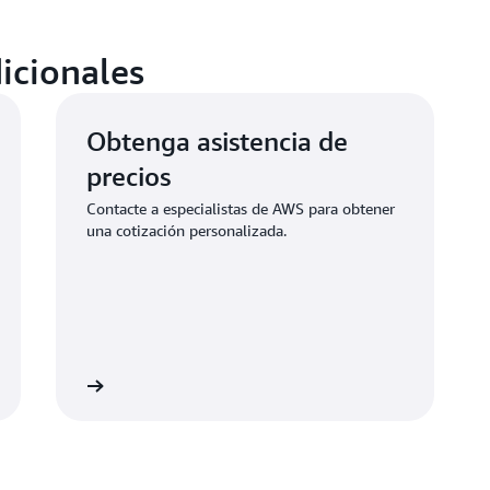
cualquier momento. La cance
próxima fecha de renovació
ranura de dispositivo activ
icionales
nuestra
documentación
.
Obtenga asistencia de
precios
Contacte a especialistas de AWS para obtener
una cotización personalizada.
ontáctenos