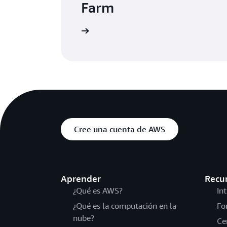
Farm
e la página de recursos
Cree una cuenta de AWS
Aprender
Recu
¿Qué es AWS?
In
¿Qué es la computación en la
Fo
nube?
Ce