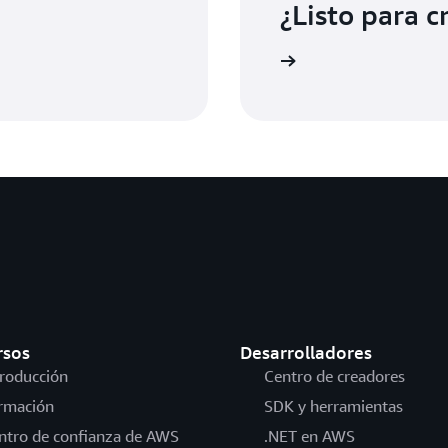
¿Listo para c
Comience a usar Device Farm
rsos
Desarrolladores
troducción
Centro de creadores
rmación
SDK y herramientas
ntro de confianza de AWS
.NET en AWS