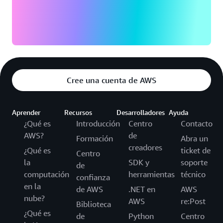
Cree una cuenta de AWS
Aprender
Recursos
Desarrolladores
Ayuda
¿Qué es
Introducción
Centro
Contacto
AWS?
de
Formación
Abra un
creadores
¿Qué es
ticket de
Centro
la
SDK y
soporte
de
computación
herramientas
técnico
confianza
en la
de AWS
.NET en
AWS
nube?
AWS
re:Post
Biblioteca
¿Qué es
de
Python
Centro