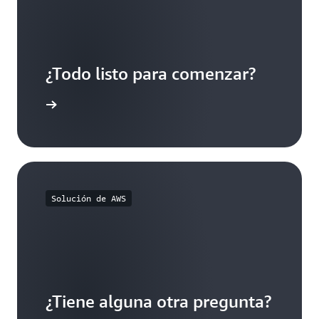
¿Todo listo para comenzar?
egístrese
Solución de AWS
¿Tiene alguna otra pregunta?