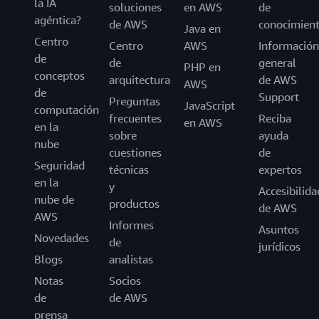
la IA
soluciones
en AWS
de
agéntica?
de AWS
conocimien
Java en
Centro
Centro
AWS
Información
de
de
general
PHP en
conceptos
arquitectura
de AWS
AWS
de
Support
Preguntas
JavaScript
computación
frecuentes
Reciba
en AWS
en la
sobre
ayuda
nube
cuestiones
de
Seguridad
técnicas
expertos
en la
y
Accesibilida
nube de
productos
de AWS
AWS
Informes
Asuntos
Novedades
de
jurídicos
Blogs
analistas
Notas
Socios
de
de AWS
prensa