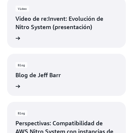
Video
Video de re:Invent: Evolución de
Nitro System (presentación)
el video
Blog
Blog de Jeff Barr
el blog
Blog
Perspectivas: Compatibilidad de
AWS Nitro System con instancias de