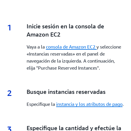
1
1.
Inicie sesión en la consola de
Amazon EC2
Vaya a la
consola de Amazon EC2
y seleccione
«Instancias reservadas» en el panel de
navegación de la izquierda. A continuación,
elija "Purchase Reserved Instances".
2
2.
Busque instancias reservadas
Especifique la
instancia y los atributos de pago
.
3
3.
Especifique la cantidad y efectúe la